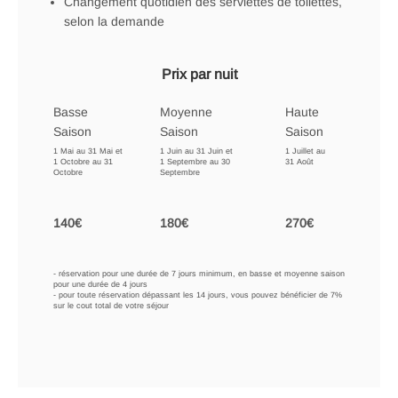
Changement quotidien des serviettes de toilettes,
selon la demande
Prix par nuit
Basse
Moyenne
Haute
Saison
Saison
Saison
1 Mai au 31 Mai et
1 Juin au 31 Juin et
1 Juillet au
1 Octobre au 31
1 Septembre au 30
31 Août
Octobre
Septembre
140€
180€
270€
- réservation pour une durée de 7 jours minimum, en basse et moyenne saison
pour une durée de 4 jours
- pour toute réservation dépassant les 14 jours, vous pouvez bénéficier de 7%
sur le cout total de votre séjour