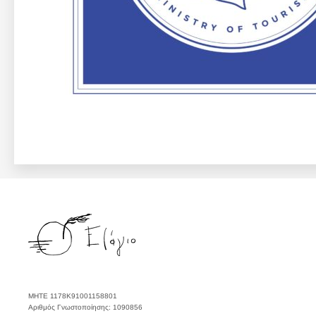
ΜΗΤΕ 1178Κ91001158801
Αριθμός Γνωστοποίησης: 1090856