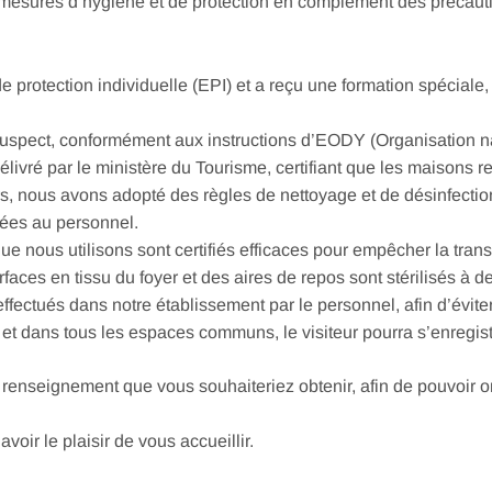
mesures d’hygiène et de protection en complément des precautio
 protection individuelle (EPI) et a reçu une formation spéciale
 suspect, conformément aux instructions d’EODY (Organisation n
élivré par le ministère du Tourisme, certifiant que les maisons r
rs, nous avons adopté des règles de nettoyage et de désinfection
vées au personnel.
 que nous utilisons sont certifiés efficaces pour empêcher la 
surfaces en tissu du foyer et des aires de repos sont stérilisés à
ectués dans notre établissement par le personnel, afin d’éviter t
et dans tous les espaces communs, le visiteur pourra s’enregistr
 renseignement que vous souhaiteriez obtenir, afin de pouvoir o
ir le plaisir de vous accueillir.